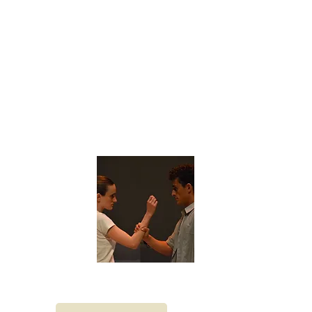
Juicio a la razón.
Cía Paloma
Merello.
26
AGOS Martes
22 H
Corral C.C.
Ciega de
Manzanares