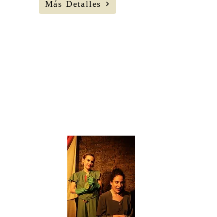
Más Detalles
MicroFITC de
Microteatropor
dinero.
27
AGOS
Miércoles
21 H
Corral C.C.