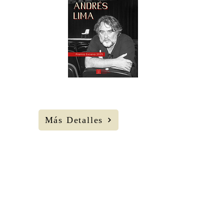
23
AGOS
Sábado
13 H
Gran Teatro
Más Detalles
Nido Deluxe.
Concierto.