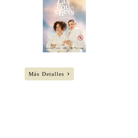
AGOS
Viernes
22 H
Corral C.C.
Ciega de
Manzanares
Más Detalles
No estoy de
frente. 16
Escalones