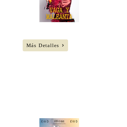
22 H
Corral C.C.
Ciega de
Manzanares
Más Detalles
Las couchers.
Cía Las
couchers.
29