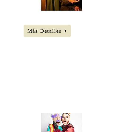
Ciega de
Manzanares
Más Detalles
Vaga y maleanta.
Cía Oniria
Teatro.
28
AGOS Jueves