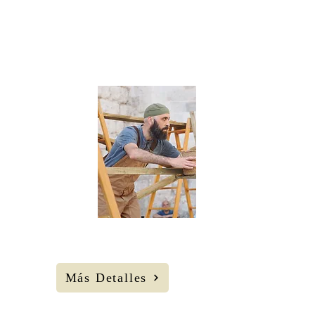
Federico
Menini.
25
AGOS
Lunes
22 H
Plaza de la
Constitución
Más Detalles