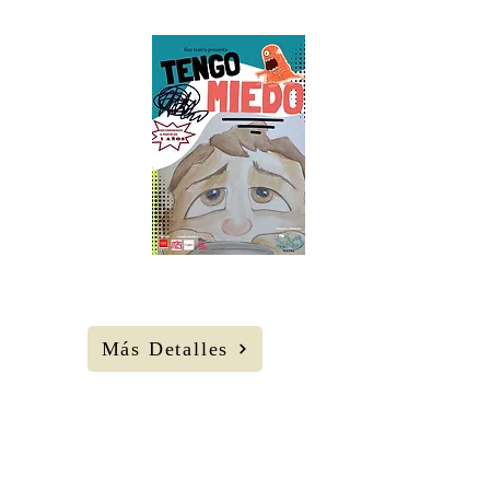
24
AGOS
Domingo
22 H
Corral C.C.
Ciega de
Manzanares
Más Detalles
LLAR. Cía