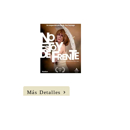
Producciones.
30
AGOS Sábado
20 H
Gran Teatro de
Manzanares
Más Detalles
Korashe.