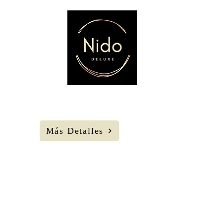
23
AGOS
Sábado
22 H
Lonja de San
Francisco
Más Detalles
Tengo miedo.
Cía Ñas Teatro.